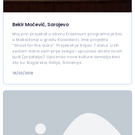
Bekir Močević, Sarajevo
Moj prvi projekat u okviru Erasmus+ programa je bio
u Makedoniji u gradu Kavadarci. Ime projekta
“Shoot for the stars”. Projekat je trajao 7 dana. U tih
sedam dana sam prije svega i upoznao dosta novih
ljudi (prijatelja). Upoznao nove kulture zemalja kao
sto su: Bugarska, Italija, Slovenija.
18/03/2018