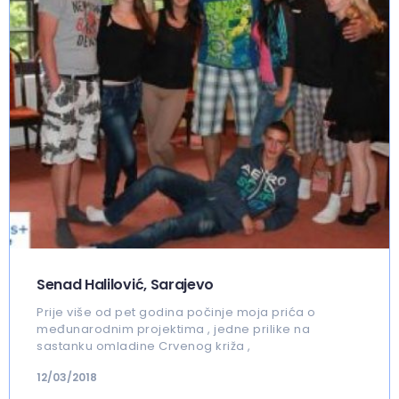
Senad Halilović, Sarajevo
Prije više od pet godina počinje moja prića o
međunarodnim projektima , jedne prilike na
sastanku omladine Crvenog križa ,
12/03/2018