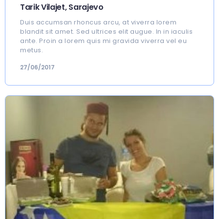
Tarik Vilajet, Sarajevo
Duis accumsan rhoncus arcu, at viverra lorem
blandit sit amet. Sed ultrices elit augue. In in iaculis
ante. Proin a lorem quis mi gravida viverra vel eu
metus.
27/06/2017