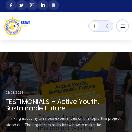
Skip
content
to
content
☀
☾
04/08/2026
Selected
Announcement: Sele
29/07/2026
 the Youth Exchange
Participants for the
th Exchange Building
Open Call – Youth E
03/08/2026
“Outdoor Way”
TESTIMONIALS – Active Youth,
Eco-Stories
Sustainable Future
ation with the
This project, hosted 
n project that
Eco-Narratives is an E
sending
Thinking about my previous experiences on this topic, this project
transforms
ciju Federacije Bosne
organization SZSR FBi
, and democratic
stood out. The organizers really knew how to make the
environmental concern
i
participation.