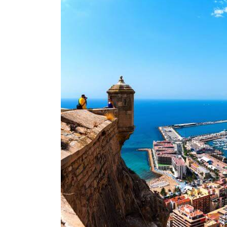
CALL
FOR
1
PARTICIPANT
FROM
B&H
FOR
TC
IN
SPAIN