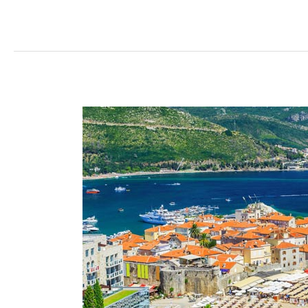
OPEN
CALL
FOR
1
PARTICIPANT
FROM
BIH
FOR
TRAINING
COURSE
IN
BUDVA