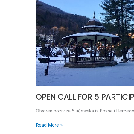
FROM
B&H
FOR
YE
IN
ROMANIA
OPEN CALL FOR 5 PARTICI
Otvoren poziv za 5 učesnika iz Bosne i Hercegov
Read More »