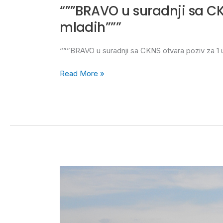
“””BRAVO u suradnji sa C
mladih”””
“””BRAVO u suradnji sa CKNS otvara poziv za 1 
Read More »
OPEN
CALL
FOR
4
PARTICIPANTS