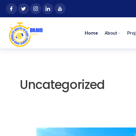
Skip
content
to
content
Home
About
Pro
Uncategorized
OPEN