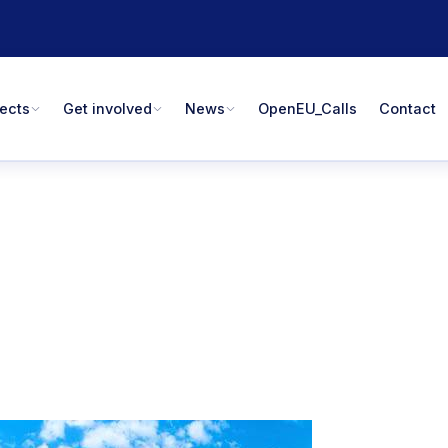
jects
Get involved
News
OpenEU_Calls
Contact