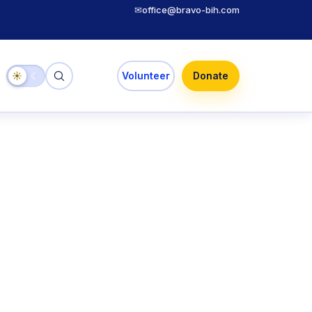
✉
office@bravo-bih.com
☀
☾
Volunteer
Donate