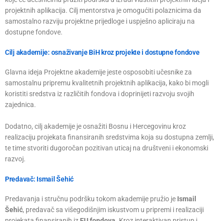
projektnih aplikacija. Cilj mentorstva je omogućiti polaznicima da
samostalno razviju projektne prijedloge i uspješno apliciraju na
dostupne fondove.
Cilj akademije: osnaživanje BiH kroz projekte i dostupne fondove
Glavna ideja Projektne akademije jeste osposobiti učesnike za
samostalnu pripremu kvalitetnih projektnih aplikacija, kako bi mogli
koristiti sredstva iz različitih fondova i doprinijeti razvoju svojih
zajednica.
Dodatno, cilj akademije je osnažiti Bosnu i Hercegovinu kroz
realizaciju projekata finansiranih sredstvima koja su dostupna zemlji,
te time stvoriti dugoročan pozitivan uticaj na društveni i ekonomski
razvoj.
Predavač: Ismail Šehić
Predavanja i stručnu podršku tokom akademije pružio je
Ismail
Šehić
, predavač sa višegodišnjim iskustvom u pripremi i realizaciji
projekata finansiranih iz
EU fondova
. Kroz interaktivan pristup i