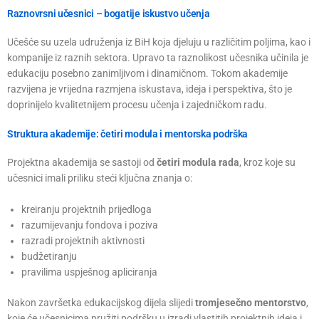
Raznovrsni učesnici – bogatije iskustvo učenja
Učešće su uzela udruženja iz BiH koja djeluju u različitim poljima, kao i
kompanije iz raznih sektora. Upravo ta raznolikost učesnika učinila je
edukaciju posebno zanimljivom i dinamičnom. Tokom akademije
razvijena je vrijedna razmjena iskustava, ideja i perspektiva, što je
doprinijelo kvalitetnijem procesu učenja i zajedničkom radu.
Struktura akademije: četiri modula i mentorska podrška
Projektna akademija se sastoji od
četiri modula rada
, kroz koje su
učesnici imali priliku steći ključna znanja o:
kreiranju projektnih prijedloga
razumijevanju fondova i poziva
razradi projektnih aktivnosti
budžetiranju
pravilima uspješnog apliciranja
Nakon završetka edukacijskog dijela slijedi
tromjesečno mentorstvo
,
koje će učesnicima pružiti podršku u izradi vlastitih projektnih ideja i