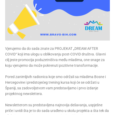
Vjerujemo da do sada znate za PROJEKAT „DREAM AFTER
COVID“ koji ima ulogu u oblikovanju post-COVID društva. Glavni
cilj jeste promocija poduzetništva među mladima, one snage za
koju vjerujemo da može pokrenuti pozitivne transformacije.
Pored zanimljivih radionica koje smo održali sa mladima Bosne i
Hercegovine i predstojećeg trening kursa koji će se održati u
Španiji, sa zadovoljstvom vam predstavljamo i prvo izdanje
projektnog newslettera.
Newsletterom su predstavljena najnovija dešavanja, uspješne
priče i uvidi šta je to do sada urađeno u skolu projekta a šta tek da