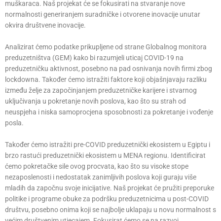
muškaraca. Naš projekat će se fokusirati na stvaranje nove
normalnosti generiranjem suradničke i otvorene inovacije unutar
okvira društvene inovacije.
Analizirat ćemo podatke prikupljene od strane Globalnog monitora
preduzetništva (GEM) kako bi razumjeli uticaj COVID-19 na
preduzetničku aktivnost, posebno na pad osnivanja novih firmi zbog
lockdowna. Također ćemo istražiti faktore koji objašnjavaju razliku
između želje za započinjanjem preduzetničke karijere i stvarnog
uključivanja u pokretanje novih poslova, kao što su strah od
neuspjeha i niska samoprocjena sposobnosti za pokretanje i vođenje
posla.
Također ćemo istražiti pre-COVID preduzetnički ekosistem u Egiptu i
brzo rastući preduzetnički ekosistem u MENA regionu. Identificirat
ćemo pokretačke sile ovog procvata, kao što su visoke stope
nezaposlenosti i nedostatak zanimljivih poslova koji guraju više
mladih da započnu svoje inicijative. Naš projekat će pružiti preporuke
politike i programe obuke za podršku preduzetnicima u post-COVID
društvu, posebno onima koji se najbolje uklapaju u novu normalnost s
većim društvenim utjecajem. Fokusirat ćemo se na razvoj