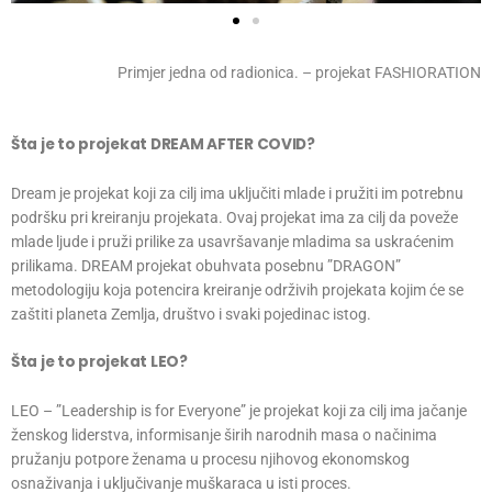
Primjer jedna od radionica. – projekat FASHIORATION
Šta je to projekat DREAM AFTER COVID?
Dream je projekat koji za cilj ima uključiti mlade i pružiti im potrebnu
podršku pri kreiranju projekata. Ovaj projekat ima za cilj da poveže
mlade ljude i pruži prilike za usavršavanje mladima sa uskraćenim
prilikama. DREAM projekat obuhvata posebnu ”DRAGON”
metodologiju koja potencira kreiranje održivih projekata kojim će se
zaštiti planeta Zemlja, društvo i svaki pojedinac istog.
Šta je to projekat LEO?
LEO – ”Leadership is for Everyone” je projekat koji za cilj ima jačanje
ženskog liderstva, informisanje širih narodnih masa o načinima
pružanju potpore ženama u procesu njihovog ekonomskog
osnaživanja i uključivanje muškaraca u isti proces.