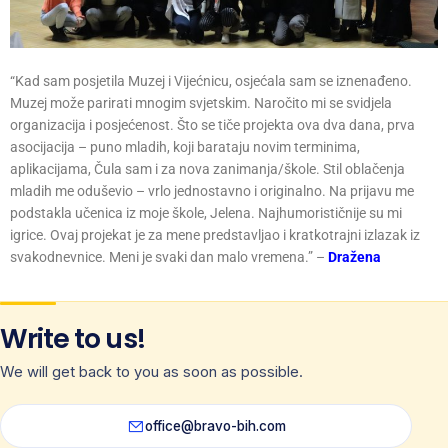
“Kad sam posjetila Muzej i Vijećnicu, osjećala sam se iznenađeno.
Muzej može parirati mnogim svjetskim. Naročito mi se svidjela
organizacija i posjećenost. Što se tiče projekta ova dva dana, prva
asocijacija – puno mladih, koji barataju novim terminima,
aplikacijama, Čula sam i za nova zanimanja/škole. Stil oblačenja
mladih me oduševio – vrlo jednostavno i originalno. Na prijavu me
podstakla učenica iz moje škole, Jelena. Najhumorističnije su mi
igrice. Ovaj projekat je za mene predstavljao i kratkotrajni izlazak iz
svakodnevnice. Meni je svaki dan malo vremena.” –
Dražena
Write to us!
We will get back to you as soon as possible.
office@bravo-bih.com