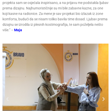
projekta sam se osjećala inspirisano, a na prijavu me podstakla ljubav
prema dizajnu. Najhumorističnije su mi bile zabavne kazne, za one
koji kasne na radionice. Za mene je sav projekat bio izlazak iz zone
komforta, budući da se nisam toliko bavila time dosad. Ljubav prema
dizajnu se izrodila iz plesnih kostimografija, te sam poželjela nešto
više.” –
Maja