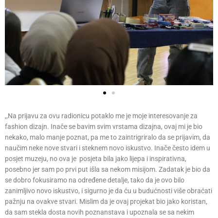
,,Na prijavu za ovu radionicu potaklo me je moje interesovanje za
fashion dizajn. Inače se bavim svim vrstama dizajna, ovaj mi je bio
nekako, malo manje poznat, pa me to zaintrigriralo da se prijavim, da
naučim neke nove stvari i steknem novo iskustvo. Inače često idem u
posjet muzeju, no ova je posjeta bila jako lijepa i inspirativna,
posebno jer sam po prvi put išla sa nekom misijom. Zadatak je bio da
se dobro fokusiramo na određene detalje, tako da je ovo bilo
zanimljivo novo iskustvo, i sigurno je da ću u budućnosti više obraćati
pažnju na ovakve stvari. Mislim da je ovaj projekat bio jako koristan,
da sam stekla dosta novih poznanstava i upoznala se sa nekim