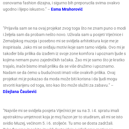
osnovama fashion dizajna, i sigurno bih preporucila svima ovakvo
ugodno i lijepo iskustvo.” –
Esma Mrahorović
”Prijavila sam se na ovaj projekat zvog toga što ne znam puno o modi
i željela sam da probam nešto novo. Uživala sam u posjeti Vijećnice i
Zemaljskog muzeja i posebno mi se svidjela arhitektura koje me je
inspirisala. Jako mi se sviđaju motivi koje sam tamo vidjela. Ovo mi je
također bila prilika da izađem iz svoje zone komfora i upoznam ljude s
kojima nemam puno zajedničkih tačaka. Žao mi je samo što je kratko
trajalo, inače bismo imali priliku da se više družimo i upoznamo.
Nadam se da ćemo u budućnosti imati više ovakvih prilika. Ovaj
projekat mi je pokazao da moda može biti korisna i da ljudi mogu
stvoriti karijeru od toga, isto kao što može služiti za zabavu.” –
Džejlana Čaušević
”Najviše mi se svidjela posjeta Vijećnici jer su na 3. i 4. spratu imali
apstraktnu umjetnost koja je moj fazon jer to studiram, ali mi se isto
svidio Muzej, većinom 5. i 6. stoljeće. Tu smo se dosta zadržali.