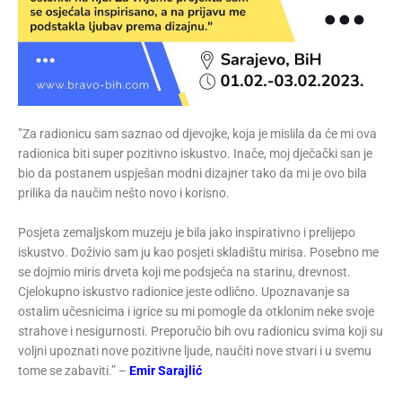
”Za radionicu sam saznao od djevojke, koja je mislila da će mi ova
radionica biti super pozitivno iskustvo. Inače, moj dječački san je
bio da postanem uspješan modni dizajner tako da mi je ovo bila
prilika da naučim nešto novo i korisno.
Posjeta zemaljskom muzeju je bila jako inspirativno i prelijepo
iskustvo. Doživio sam ju kao posjeti skladištu mirisa. Posebno me
se dojmio miris drveta koji me podsjeća na starinu, drevnost.
Cjelokupno iskustvo radionice jeste odlično. Upoznavanje sa
ostalim učesnicima i igrice su mi pomogle da otklonim neke svoje
strahove i nesigurnosti. Preporučio bih ovu radionicu svima koji su
voljni upoznati nove pozitivne ljude, naučiti nove stvari i u svemu
tome se zabaviti.” –
Emir Sarajlić