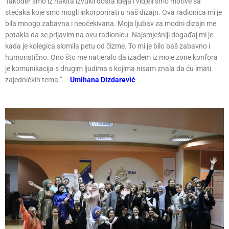
Također smo iz nakita izvukli dosta ideja i vidjeli smo motive sa
stećaka koje smo mogli inkorporirati u naš dizajn. Ova radionica mi je
bila mnogo zabavna i neočekivana. Moja ljubav za modni dizajn me
potakla da se prijavim na ovu radionicu. Najsmješniji događaj mi je
kada je kolegica slomila petu od čizme. To mi je bilo baš zabavno i
humoristično. Ono što me natjeralo da izađem iz moje zone konfora
je komunikacija s drugim ljudima s kojima nisam znala da ću imati
zajedničkih tema.” –
Umihana Dizdarević