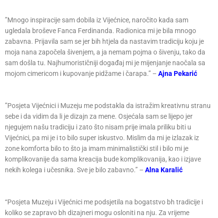
”Mnogo inspiracije sam dobila iz Vijećnice, naročito kada sam
ugledala broševe Fanca Ferdinanda. Radionica mi je bila mnogo
zabavna. Prijavila sam se jer bih htjela da nastavim tradiciju koju je
moja nana započela šivenjem, a ja nemam pojma o šivenju, tako da
sam došla tu. Najhumorističniji događaj mi je mijenjanje naočala sa
mojom cimericom i kupovanje pidžame i čarapa.” –
Ajna Pekarić
”Posjeta Vijećnici i Muzeju me podstakla da istražim kreativnu stranu
sebe i da vidim da li je dizajn za mene. Osjećala sam se lijepo jer
njegujem našu tradiciju i zato što nisam prije imala priliku biti u
Vijećnici, pa mi je i to bilo super iskustvo. Mislim da mi je izlazak iz
zone komforta bilo to što ja imam minimalistički stil i bilo mi je
komplikovanije da sama kreacija bude komplikovanija, kao i izjave
nekih kolega i učesnika. Sve je bilo zabavno.” –
Alna Karalić
“Posjeta Muzeju i Vijećnici me podsjetila na bogatstvo bh tradicije i
koliko se zapravo bh dizajneri mogu osloniti na nju. Za vrijeme