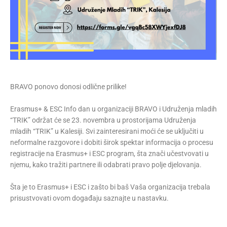
BRAVO ponovo donosi odlične prilike!
Erasmus+ & ESC Info dan u organizaciji BRAVO i Udruženja mladih
“TRIK” održat će se 23. novembra u prostorijama Udruženja
mladih “TRIK” u Kalesiji. Svi zainteresirani moći će se uključiti u
neformalne razgovore i dobiti širok spektar informacija o procesu
registracije na Erasmus+ i ESC program, šta znači učestvovati u
njemu, kako tražiti partnere ili odabrati pravo polje djelovanja.
Šta je to Erasmus+ i ESC i zašto bi baš Vaša organizacija trebala
prisustvovati ovom događaju saznajte u nastavku.