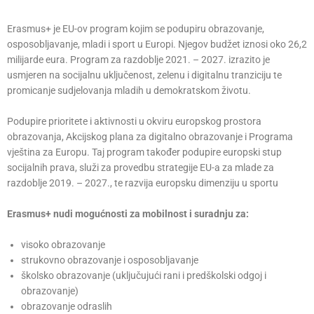
Erasmus+ je EU-ov program kojim se podupiru obrazovanje,
osposobljavanje, mladi i sport u Europi. Njegov budžet iznosi oko 26,2
milijarde eura. Program za razdoblje 2021. – 2027. izrazito je
usmjeren na socijalnu uključenost, zelenu i digitalnu tranziciju te
promicanje sudjelovanja mladih u demokratskom životu.
Podupire prioritete i aktivnosti u okviru europskog prostora
obrazovanja, Akcijskog plana za digitalno obrazovanje i Programa
vještina za Europu. Taj program također podupire europski stup
socijalnih prava, služi za provedbu strategije EU-a za mlade za
razdoblje 2019. – 2027., te razvija europsku dimenziju u sportu
Erasmus+ nudi mogućnosti za mobilnost i suradnju za:
visoko obrazovanje
strukovno obrazovanje i osposobljavanje
školsko obrazovanje (uključujući rani i predškolski odgoj i
obrazovanje)
obrazovanje odraslih