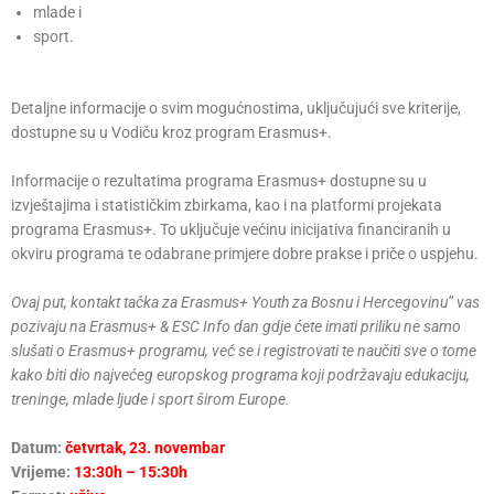
mlade i
sport.
Detaljne informacije o svim mogućnostima, uključujući sve kriterije,
dostupne su u Vodiču kroz program Erasmus+.
Informacije o rezultatima programa Erasmus+ dostupne su u
izvještajima i statističkim zbirkama, kao i na platformi projekata
programa Erasmus+. To uključuje većinu inicijativa financiranih u
okviru programa te odabrane primjere dobre prakse i priče o uspjehu.
Ovaj put, kontakt tačka za Erasmus+ Youth za Bosnu i Hercegovinu” vas
pozivaju na Erasmus+ & ESC Info dan gdje ćete imati priliku ne samo
slušati o Erasmus+ programu, već se i registrovati te naučiti sve o tome
kako biti dio najvećeg europskog programa koji podržavaju edukaciju,
treninge, mlade ljude i sport širom Europe.
Datum:
četvrtak, 23. novembar
Vrijeme:
13:30h – 15:30h