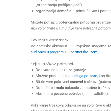
„organizacija pošiljateljica”)
organizacija domaćin
– primit će vas i pomag
Možete potražiti potencijalnu potpornu organiza
Ako volontirate u timu, nije vam potrebna potporn
Tko može volontirati?
Volonterske aktivnosti u Europskim snagama so
sudionici u programu ili partnerskoj zemlji
.
Koji su troškovi pokriveni?
Dobivate dopunsko
osiguranje
.
Možete pristupiti nizu
usluga potpore
, kao št
Bit će vam pokriveni
osnovni troškovi
(putovan
Dobit ćete i
malu naknadu
za osobne troškove 
Ako imate
posebne potrebe
(npr. invaliditet),
Pokrivanje troškova odnosi se na
volontere
u akt