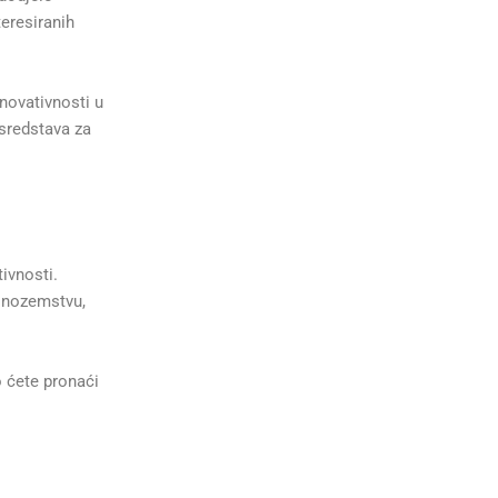
teresiranih
novativnosti u
 sredstava za
ivnosti.
 inozemstvu,
o ćete pronaći