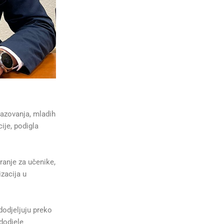
razovanja, mladih
ije, podigla
iranje za učenike,
izacija u
dodjeljuju preko
 dodjele