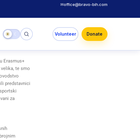
✉
office@bravo-bih.com
☀
☾
Volunteer
Donate
edu Erasmus+
 velika, te smo
novodstvo
ili predstavnici
sportski
ovani za
snih
brojnim