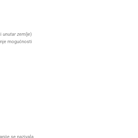
ti
unutar zemlje
)
manje mogućnosti
anije se nazivala