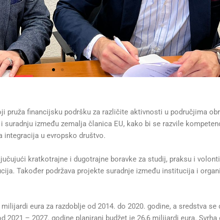
 pruža financijsku podršku za različite aktivnosti u područjima ob
t i suradnju između zemalja članica EU, kako bi se razvile kompetenc
a integracija u evropsko društvo.
jučujući kratkotrajne i dugotrajne boravke za studij, praksu i volont
tucija. Također podržava projekte suradnje između institucija i organ
ilijardi eura za razdoblje od 2014. do 2020. godine, a sredstva se 
od 2021 – 2027. godine planirani budžet je 26,6 milijardi eura. Svrha