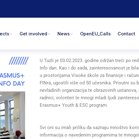
jects
Get involved
News
OpenEU_Calls
Contact
U Tuzli je 03.02.2023. godine održan treći po r
Info dan. Kao i do sada, zainteresovanost je bila
u prostorijama Visoke škole za finansije i raču
FINra, ugostili više od 50 učesnika. Prisutni su b
nevladinih organizacija te obrazovnih ustanova, 
radnici, volonteri te mnogi mladi ljudi zainteres
Erasmus+ Youth & ESC program.
Svi oni su imali priliku da saznaju mnoštvo kori
informacija o navedenim programima te mnogo