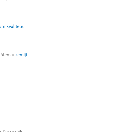
om kvalitete
.
vištem u
zemlji