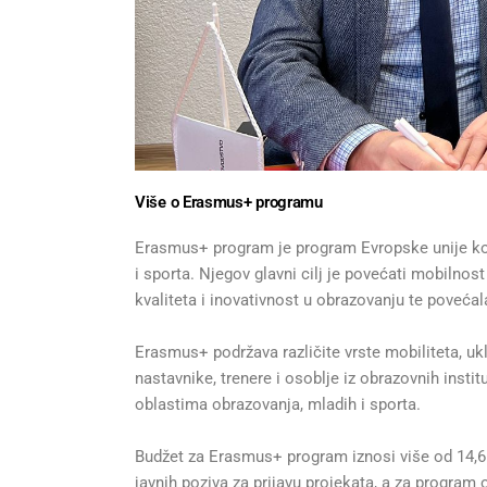
Više o Erasmus+ programu
Erasmus+ program je program Evropske unije koji
i sporta. Njegov glavni cilj je povećati mobilnos
kvaliteta i inovativnost u obrazovanju te povećal
Erasmus+ podržava različite vrste mobiliteta, ukl
nastavnike, trenere i osoblje iz obrazovnih insti
oblastima obrazovanja, mladih i sporta.
Budžet za Erasmus+ program iznosi više od 14,6 m
javnih poziva za prijavu projekata, a za program 