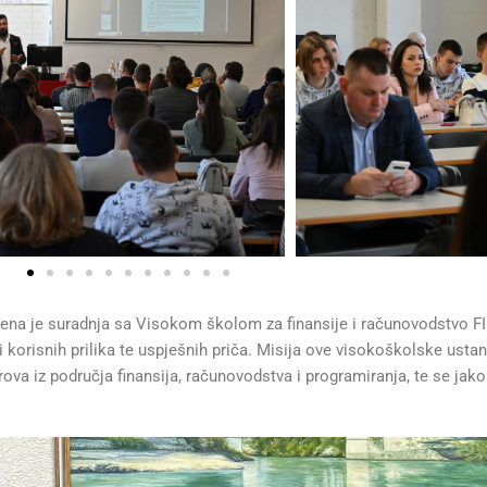
ena je suradnja sa Visokom školom za finansije i računovodstvo FI
i korisnih prilika te uspješnih priča. Misija ove visokoškolske ustan
ova iz područja finansija, računovodstva i programiranja, te se jak