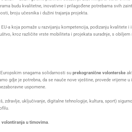
grama budu kvalitetne, inovativne i prilagođene potrebama svih zain
osti, broju učesnika i dužini trajanja projekta.
 EU-a koja pomaže u razvijanju kompetencija, podizanju kvalitete i i
štvo, kroz različite vrste mobiliteta i projekata suradnje, s obiljem
u Europskim snagama solidarnosti su
prekogranične volonterske
akt
 tamo gdje je potrebna, da se nauče nove vještine, provede vrijeme u
e nezaboravne uspomene.
, zdravlje, uključivanje, digitalne tehnologije, kultura, sport) sigurn
filu.
i volontiranja u timovima
.