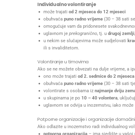
Individualno volontiranje
može trajati
od 2 mjeseca do 12 mjeseci
obuhvaća
puno radno vrijeme
(30 – 38 sati 
omogućuje vam da pridonesete svakodnevnom
uglavnom je
prekogranično
, tj. u
drugoj zemlji
u nekim se slučajevima može sudjelovati
kra
ili s invaliditetom.
Volontiranje u timovima
Ako se ne možete obvezati na dulje vrijeme, a ipa
ono može trajati
od 2. sedmice do 2 mjeseca
obuhvaća
puno radno vrijeme
(30 – 38 sati tj
volontirate s osobama iz
najmanje dviju zema
u skupinama je po
10 – 40 volontera
, uključ
uglavnom se odvija u inozemstvu, iako može bi
Potporne organizacije i organizacije domaćin
Ako odlazite u inozemstvo radi individualnog volo
potporna organizacija
– ima sjedište u vašoj 