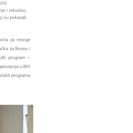
RAVO
nje i iskustvo,
ji su pokazali
priča za mnoge
ačka za Bosnu i
outh program –
ganizacija u BiH
stalih programa