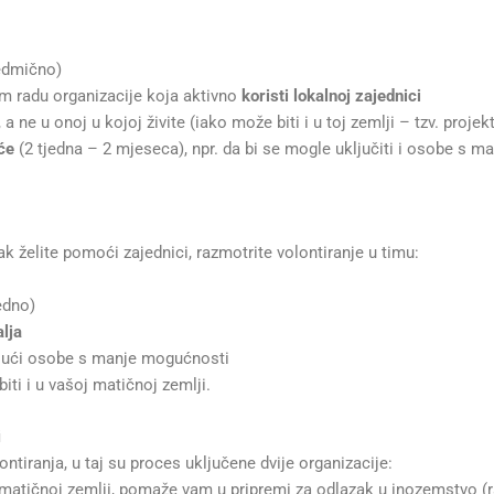
sedmično)
 radu organizacije koja aktivno
koristi lokalnoj zajednici
, a ne u onoj u kojoj živite (iako može biti i u toj zemlji – tzv. projek
će
(2 tjedna – 2 mjeseca), npr. da bi se mogle uključiti i osobe s 
k želite pomoći zajednici, razmotrite volontiranje u timu:
edno)
lja
ujući osobe s manje mogućnosti
ti i u vašoj matičnoj zemlji.
i
ntiranja, u taj su proces uključene dvije organizacije:
matičnoj zemlji, pomaže vam u pripremi za odlazak u inozemstvo (r