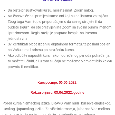
Da biste prisustvovali kursu, morate imati Zoom nalog.
Na časove će biti primljeni samo oni koji su na listama za taj čas.
Zbog toga Vam toplo preporučujemo da se registrujete ili da
budete sigurni da ste prijavljeni na Zoom sa svojim punim imenom
i prezimenom. Registracija je potpuno besplatna i veoma
jednostavna.
Svi certifikati bit će izdani u digitalnom formatu, te poslani poslani
na Vašu e-mail adresu po završetku kursa.
Ako odlučite napustiti kurs nakon određenog perioda pohađanja,
to možete učiniti, ali u tom slučaju ne možemo Vam dati bilo kakvu
potvrdu ili certifikat.
Kurs počinje: 06.06.2022.
Rok za prijavu: 03.06.2022. godine
Pored kursa njemačkog jezika, BRAVO Vam nudi i kurseve engleskog,
turskog i japanskog jezika. Za više informacija, ljubazno Vas molimo
da nam se javite na jednu od dolje navedenih e-mail adresa: