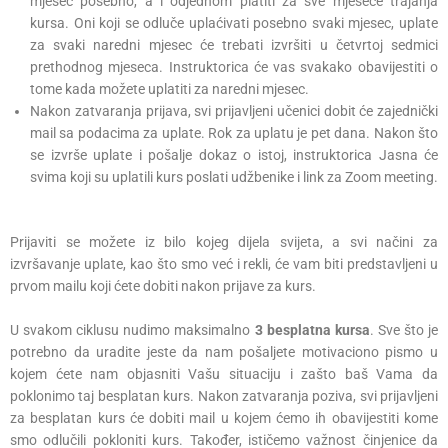
mjesec posebno, a i odjednom platiti za sve mjesece trajanja
kursa. Oni koji se odluče uplaćivati posebno svaki mjesec, uplate
za svaki naredni mjesec će trebati izvršiti u četvrtoj sedmici
prethodnog mjeseca. Instruktorica će vas svakako obavijestiti o
tome kada možete uplatiti za naredni mjesec.
Nakon zatvaranja prijava, svi prijavljeni učenici dobit će zajednički
mail sa podacima za uplate. Rok za uplatu je pet dana. Nakon što
se izvrše uplate i pošalje dokaz o istoj, instruktorica Jasna će
svima koji su uplatili kurs poslati udžbenike i link za Zoom meeting.
Prijaviti se možete iz bilo kojeg dijela svijeta, a svi načini za
izvršavanje uplate, kao što smo već i rekli, će vam biti predstavljeni u
prvom mailu koji ćete dobiti nakon prijave za kurs.
U svakom ciklusu nudimo maksimalno
3 besplatna kursa
. Sve što je
potrebno da uradite jeste da nam pošaljete motivaciono pismo u
kojem ćete nam objasniti Vašu situaciju i zašto baš Vama da
poklonimo taj besplatan kurs. Nakon zatvaranja poziva, svi prijavljeni
za besplatan kurs će dobiti mail u kojem ćemo ih obavijestiti kome
smo odlučili pokloniti kurs. Također, ističemo važnost činjenice da