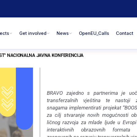
jects
Get involved
News
OpenEU_Calls
Contact
ST" NACIONALNA JAVNA KONFERENCIJA
BRAVO zajedno s partnerima je uoč
transferzalnih vještina te nastoji 
snagama implementirati projekat “BOOST
za cilj stvaranje novih mogućnosti ob
ličnog razvoja za mlade ljude u Evrop
interaktivnih obrazovnih formata