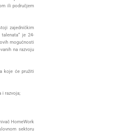
om ili područjem
toji zajedničkim
talenata“ je 24-
 novih mogućnosti
ovanih na razvoju
a koje će pružiti
:
 i razvoja;
uosnivač HomeWork
oslovnom sektoru