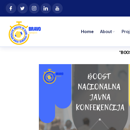
Skip
content
to
content
Home
About
Pro
"BOO