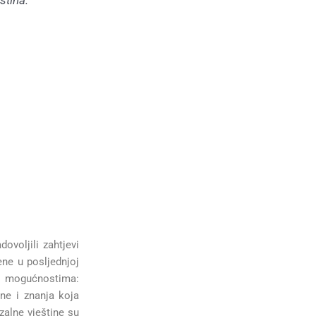
ština.
ovoljili zahtjevi
ene u posljednjoj
im mogućnostima:
ne i znanja koja
zalne vještine su