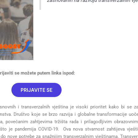
zasnovanih na razvoju transverzalnih vje
rijaviti se možete putem linka ispod:
PRIJAVITE SE
novnih i transverzalnih vještina je visoki prioritet kako bi se zad
nstva. Društvo koje se brzo razvija i globalne transformacije uoč
a, povećanim zahtjevima tržišta rada i prilagodljivim obrazovn
što je pandemija COVID-19. Ova nova stvarnost zahtijeva vješti
 do nove potrebe za snažnijim transverzalnim vještinama. Transver