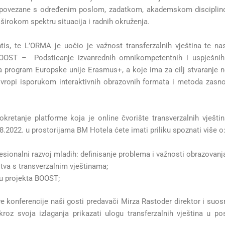
 povezane s određenim poslom, zadatkom, akademskom disciplin
 širokom spektru situacija i radnih okruženja.
, te L’ORMA je uočio je važnost transferzalnih vještina te nas
OOST – Podsticanje izvanrednih omnikompetentnih i uspješnih 
a program Europske unije Erasmus+, a koje ima za cilj stvaranje
Evropi isporukom interaktivnih obrazovnih formata i metoda zasn
kretanje platforme koja je online čvorište transverzalnih vještin
8.2022. u prostorijama BM Hotela ćete imati priliku spoznati više o
fesionalni razvoj mladih: definisanje problema i važnosti obrazovanja
tva s transverzalnim vještinama;
lu projekta BOOST;
ve konferencije naši gosti predavači Mirza Rastoder direktor i s
oz svoja izlaganja prikazati ulogu transferzalnih vještina u p