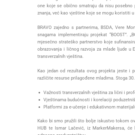
one koje se obično smatraju da nisu posebno
znanja, već kao vještine koje se mogu koristiti u
BRAVO zajedno s partnerima, BSDA, Vere Montis
snagama implementiraju projekat “BOOST”. „B
mjesečno strateško partnerstvo koje sufinansir
obrazovanja i ličnog razvoja za mlade ljude u 
transverzalnih vještina.
Kao jedan od rezultata ovog projekta jeste i po
različite resurse prilagođene mladima. Stoga 30.
Važnosti transverzalnih vještina za lični i pro
Vještinama budućnosti i korelaciji poduzetniš
Platformi za e-učenje i edukativnom materija
Kako bi smo pružili što bolje iskustvo tokom o
HUB te Ismar Lačević, iz MarkerMakersa, će kr