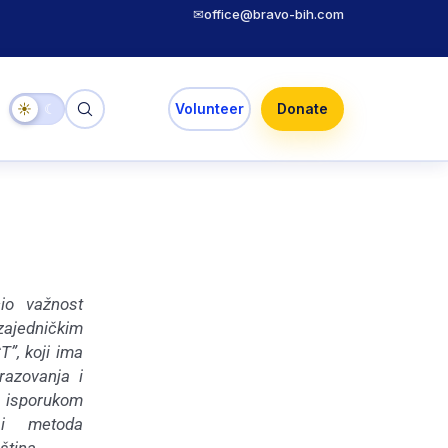
✉
office@bravo-bih.com
☀
☾
Volunteer
Donate
io važnost
zajedničkim
”, koji ima
razovanja i
i isporukom
 i metoda