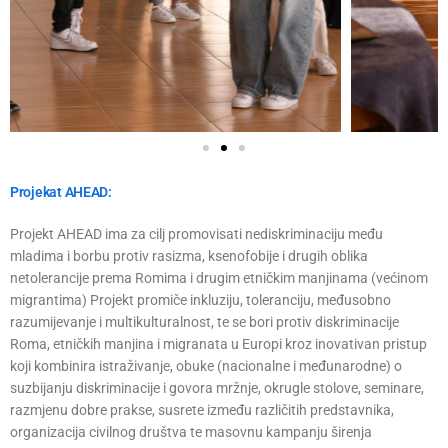
Projekat AHEAD:
Projekt AHEAD ima za cilj promovisati nediskriminaciju među
mladima i borbu protiv rasizma, ksenofobije i drugih oblika
netolerancije prema Romima i drugim etničkim manjinama (većinom
migrantima) Projekt promiče inkluziju, toleranciju, međusobno
razumijevanje i multikulturalnost, te se bori protiv diskriminacije
Roma, etničkih manjina i migranata u Europi kroz inovativan pristup
koji kombinira istraživanje, obuke (nacionalne i međunarodne) o
suzbijanju diskriminacije i govora mržnje, okrugle stolove, seminare,
razmjenu dobre prakse, susrete između različitih predstavnika,
organizacija civilnog društva te masovnu kampanju širenja