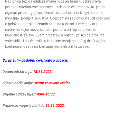
Radionica teži da edukuje mlade ljude na temu ljudskih prava i
potakne interaktivne rasprave. Radionica će predstavljati jedan
siguran prostor gdje će učesnici slobodno moći iznijeti vlastito
mišljenje i podijeliti iskustva. Učešćem na radionici, naučit ćete više
o položaju marginaliziranih skupina u Bosni i Hercegovini kao i
načinima kojim možete pružiti potporu pri izgradnji vedrije
budućnosti za sve. Event predstavlja odličnu priliku da proširite
vaše vidike i naučite više o istinskim herojima našeg društva, koji
kontinuirano rade na kreiranju jednakih prilika za sve.
Svi prisutni će dobiti certifikate o učešću.
Datum održavanja:
18.11.2023.
Mjesto održavanja:
Centar za mlade Zenica
Vrijeme održavanja:
14:00-16:00
Prijave se mogu izvršiti do
16.11.2023.