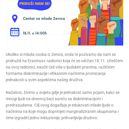
Ukoliko si mlada osoba iz Zenice, onda te pozivamo da nam se
pridružiš na Erasmus+ radionici koja će se održati 18.11. Učešćem
na ovoj radionici, naučit ćeš više o ljudskim pravima, različitim
formama diskriminacije i efikasnim načinima promicanja
jednakosti u svim aspektima našeg društva.
Nažalost, živimo u svijetu gdje je jednakost samo pojam, kako se
mnogi ljudi na dnevnoj bazi sureću sa diskriminacijom i
predrasudama. Cilj ovog događaja je edukovati mlade ljude o
načinima na koje mogu doprinijeti marginaliziranim skupinama i
time izgraditi jedno inkluzivnije, prihvatljivije društvo.