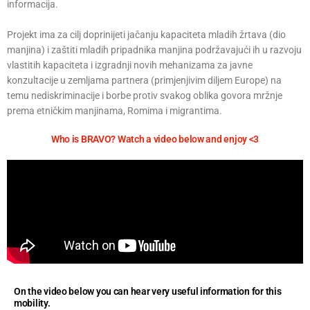
informacija.
Projekt ima za cilj doprinijeti jačanju kapaciteta mladih žrtava (dio
manjina) i zaštiti mladih pripadnika manjina podržavajući ih u razvoju
vlastitih kapaciteta i izgradnji novih mehanizama za javne
konzultacije u zemljama partnera (primjenjivim diljem Europe) na
temu nediskriminacije i borbe protiv svakog oblika govora mržnje
prema etničkim manjinama, Romima i migrantima.
Who is BRAVO? Watch a video below and enjoy <3
On the video below you can hear very useful information for this
mobility.