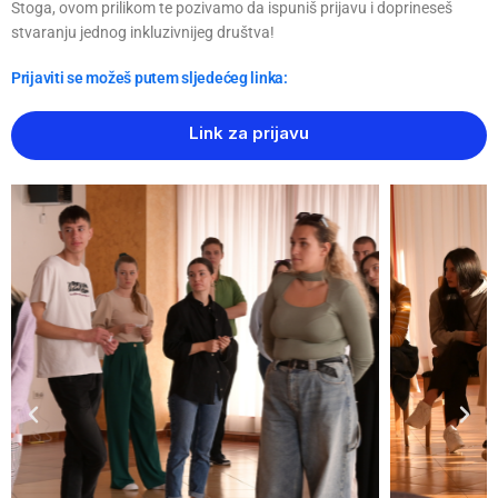
Stoga, ovom prilikom te pozivamo da ispuniš prijavu i doprineseš
stvaranju jednog inkluzivnijeg društva!
Prijaviti se možeš putem sljedećeg linka:
Link za prijavu