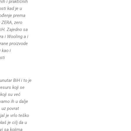
ih i praktičnih
sti kad je u
hođenje prema
u ZERA, zero
BiH. Zajedno sa
a i Wooling a i
irane proizvode
) kao i
sti
nutar BiH i to je
esurs koji se
koji su već
avamo ih u dalje
 uz povrat
al je vrlo teško
aš je cilj da u
vi sa kojima