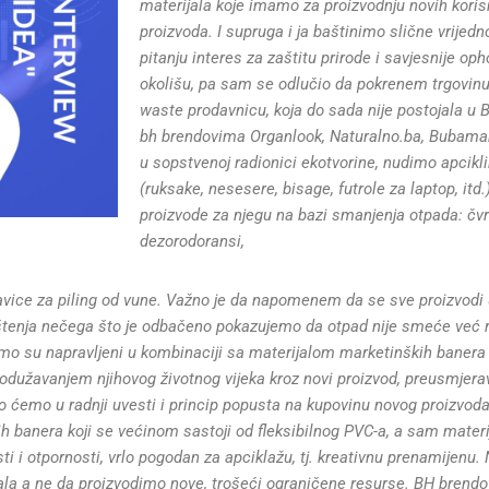
materijala koje imamo za proizvodnju novih korisn
proizvoda. I supruga i ja baštinimo slične vrijedno
pitanju interes za zaštitu prirode i
savjesnije op
okolišu, pa sam se odlučio da pokrenem trgovin
waste prodavnicu, koja do sada nije postojala u 
bh brendovima Organlook, Naturalno.ba, Bubamar
u sopstvenoj radionici ekotvorine, nudimo apcikl
(ruksake, nesesere, bisage, futrole za laptop, itd.
proizvode za njegu na bazi smanjenja otpada: čvr
dezorodoransi,
avice za piling od vune. Važno je da napomenem da se sve proizvodi u
tenja nečega što je odbačeno pokazujemo da otpad nije smeće već r
ramo su napravljeni u kombinaciji sa materijalom marketinških banera 
. Produžavanjem njihovog životnog vijeka kroz novi proizvod, preusmjer
o ćemo u radnji uvesti i princip popusta na kupovinu novog proizvoda
 banera koji se većinom sastoji od fleksibilnog PVC-a, a sam materij
sti i otpornosti, vrlo pogodan za apciklažu, tj. kreativnu prenamijenu. N
jala a ne da proizvodimo nove, trošeći ograničene resurse. BH brendo