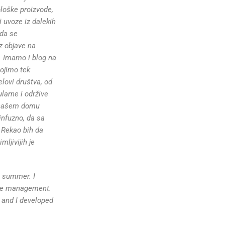
ološke proizvode,
i uvoze iz dalekih
 da se
z objave na
. Imamo i blog na
ojimo tek
elovi društva, od
larne i održive
U našem domu
nfuzno, da sa
 Rekao bih da
ljivijih je
t summer. I
urce management.
 and I developed