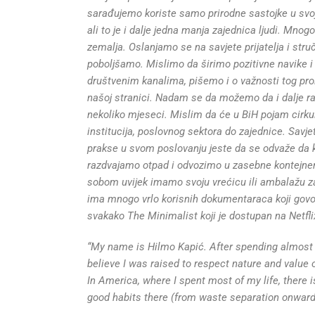
sarađujemo koriste samo prirodne sastojke u svoji
ali to je i dalje jedna manja zajednica ljudi. Mnog
zemalja. Oslanjamo se na savjete prijatelja i str
poboljšamo. Mislimo da širimo pozitivne navike i
društvenim kanalima, pišemo i o važnosti tog pro
našoj stranici. Nadam se da možemo da i dalje r
nekoliko mjeseci. Mislim da će u BiH pojam cirkula
institucija, poslovnog sektora do zajednice. Savje
prakse u svom poslovanju jeste da se odvaže da 
razdvajamo otpad i odvozimo u zasebne kontejner
sobom uvijek imamo svoju vrećicu ili ambalažu za
ima mnogo vrlo korisnih dokumentaraca koji govore
svakako The Minimalist koji je dostupan na Netflix
“My name is Hilmo Kapić. After spending almost 3
believe I was raised to respect nature and value
In America, where I spent most of my life, there
good habits there (from waste separation onward