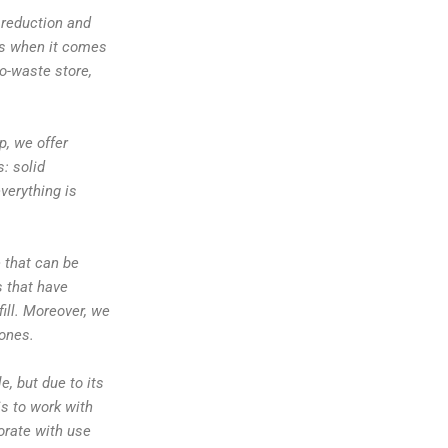
 reduction and
es when it comes
ro-waste store,
p, we offer
: solid
verything is
 that can be
 that have
ill. Moreover, we
 ones.
e, but due to its
is to work with
orate with use