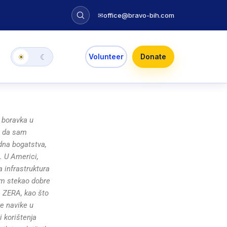
✉
office@bravo-bih.com
Volunteer
Donate
☀
☾
 boravka u
m da sam
dna bogatstva,
a. U Americi,
a infrastruktura
sam stekao dobre
a ZERA, kao što
ke navike u
 korištenja