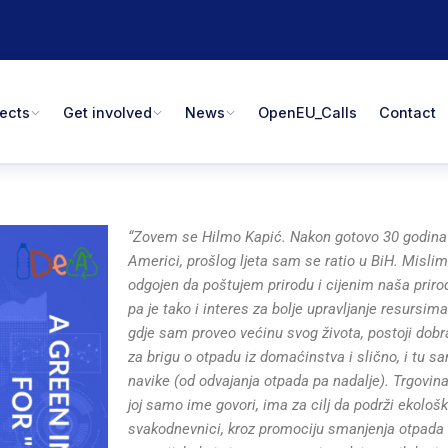
jects
Get involved
News
OpenEU_Calls
Contact
“Zovem se Hilmo Kapić. Nakon gotovo 30 godina
Americi, prošlog ljeta sam se ratio u BiH. Misli
odgojen da poštujem prirodu i cijenim naša priro
pa je tako i interes za bolje upravljanje resursim
gdje sam proveo većinu svog života, postoji dobr
za brigu o otpadu iz domaćinstva i slično, i tu 
navike (od odvajanja otpada pa nadalje). Trgovin
joj samo ime govori, ima za cilj da podrži ekološ
svakodnevnici, kroz promociju smanjenja otpada i