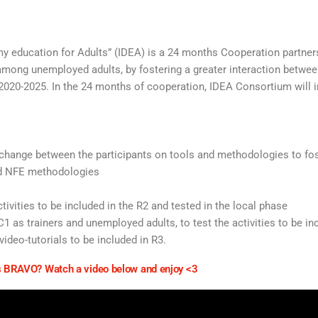
y education for Adults” (IDEA) is a 24 months Cooperation partner
among unemployed adults, by fostering a greater interaction betwe
2020-2025. In the 24 months of cooperation, IDEA Consortium will
xchange between the participants on tools and methodologies to fos
and NFE methodologies
ctivities to be included in the R2 and tested in the local phase
1 as trainers and unemployed adults, to test the activities to be in
video-tutorials to be included in R3.
 BRAVO? Watch a video below and enjoy <3