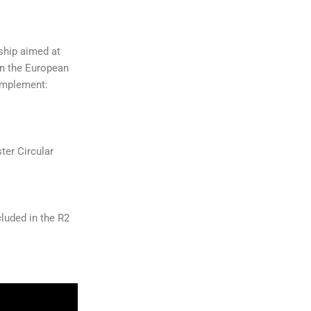
ship aimed at
en the European
 implement:
ter Circular
cluded in the R2