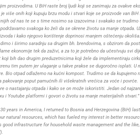
m proizvodima. U BiH raste broj ljudi koji se zanimaju za ovakve ek
o je više onih koji kupuju brzu modu i stvari koje se proizvode van BiH 
učnijih od nas te se s time nosimo sa izazovima i svakako se trudimo
 podržavamo svakoga ko želi da se okrene životu sa manje otpada. U
izvoda i kako njegovo korištenje doprinosi manjem oštećenju okoliša
adimo i širimo saradnju sa drugim bh. brendovima, s obzirom da post
rne ekonomije tek da zaživi, a za to je potrebno da učestvuju svi dij
t koji bih dao drugim preduzetnicima koji žele da implementiraju cirku
krenu tim putem jer ulaganje u takve prakse se dugoročno isplati. 
e. Bio otpad odlažemo na kućni kompost. Trudimo se da kupujemo ri
 pakovanje poput pamućnih ili višekratnih vrećica za voće i povrće.
 o nastajanju otpada i kako se on može iskoristiti. Jedan od najzanim
u i Youtube platformi i govori o životu sa manje materijalnih stvari.”
0 years in America, I returned to Bosnia and Herzegovina (BiH) las
 our natural resources, which has fueled my interest in better reso
 is good infrastructure for household waste management and the like,
).