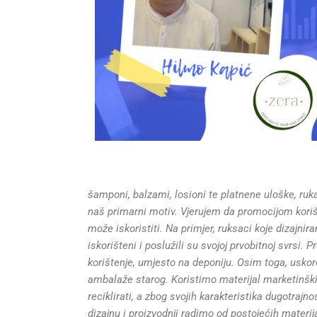
šamponi, balzami, losioni te platnene uloške, ruk
naš primarni motiv.
Vjerujem da promocijom koriš
može iskoristiti. Na primjer, ruksaci koje dizajni
iskorišteni i poslužili su svojoj prvobitnoj svrsi
korištenje, umjesto na deponiju. Osim toga, uskor
ambalaže starog. Koristimo materijal marketinških
reciklirati, a zbog svojih karakteristika dugotrajno
dizajnu i proizvodnji radimo od postojećih materi