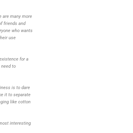
ere are many more
f friends and
veryone who wants
heir use
existence for a
y need to
iness is to dare
e it to separate
ging like cotton
most interesting