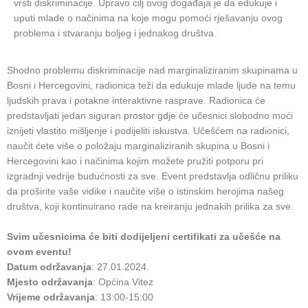
vrsti diskriminacije. Upravo cilj ovog događaja je da edukuje i
uputi mlade o načinima na koje mogu pomoći rješavanju ovog
problema i stvaranju boljeg i jednakog društva.
Shodno problemu diskriminacije nad marginaliziranim skupinama u
Bosni i Hercegovini, radionica teži da edukuje mlade ljude na temu
ljudskih prava i potakne interaktivne rasprave. Radionica će
predstavljati jedan siguran prostor gdje će učesnici slobodno moći
iznijeti vlastito mišljenje i podijeliti iskustva. Učešćem na radionici,
naučit ćete više o položaju marginaliziranih skupina u Bosni i
Hercegovini kao i načinima kojim možete pružiti potporu pri
izgradnji vedrije budućnosti za sve. Event predstavlja odličnu priliku
da proširite vaše vidike i naučite više o istinskim herojima našeg
društva, koji kontinuirano rade na kreiranju jednakih prilika za sve.
Svim učesnicima će biti dodijeljeni certifikati za učešće na
ovom eventu!
Datum održavanja
: 27.01.2024.
Mjesto održavanja
: Općina Vitez
Vrijeme održavanja
: 13:00-15:00