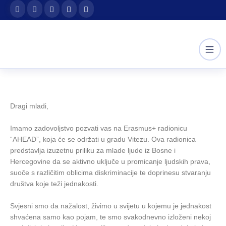
Skip
content
to
content
Dragi mladi,
Imamo zadovoljstvo pozvati vas na Erasmus+ radionicu
“AHEAD”, koja će se održati u gradu Vitezu. Ova radionica
predstavlja izuzetnu priliku za mlade ljude iz Bosne i
Hercegovine da se aktivno uključe u promicanje ljudskih prava,
suoče s različitim oblicima diskriminacije te doprinesu stvaranju
društva koje teži jednakosti.
Svjesni smo da nažalost, živimo u svijetu u kojemu je jednakost
shvaćena samo kao pojam, te smo svakodnevno izloženi nekoj