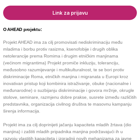
Link za prijavu
O AHEAD projektu:
Projekt AHEAD ima za cilj promovisati nediskriminaciju među
mladima i borbu protiv rasizma, ksenofobije i drugih oblika
netolerancije prema Romima i drugim etničkim manjinama
(većinom migrantima) Projekt promiče inkluziju, toleranciju,
međusobno razumijevanje i multikulturalnost, te se bori protiv
diskriminacije Roma, etničkih manjina i migranata u Europi kroz
inovativan pristup koji kombinira istraživanje, obuke (nacionalne i
međunarodne) o suzbijanju diskriminacije i govora mržnje, okrugle
stolove, seminare, razmjenu dobre prakse, susrete između različitih
predstavnika, organizacija civilnog društva te masovnu kampanju
širenja informacija.
Projekt ima za cilj doprinijeti jačanju kapaciteta mladih žrtava (dio
manjina) i zaštiti mladih pripadnika manjina podržavajući ih u
razvoju vlastitih kapaciteta i izgradnji novih mehanizama za javne